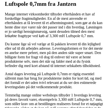
Luftspole 0,7mm fra Jantzen
Mange internet virksomheder tilbyder efterhånden et hav af
forskellige fragtmuligheder. En af de mest anvendte er
efterhånden at få leveret til et afhentningssted, som gør at du kan
hente dine nye varer når det passer ind i din hverdag. Løsningen
er jo særligt hensigtsmæssig, samt desuden tilmed den mest
letkøbte fragttype ved køb af 3,300 mH Luftspole 0,7 mm.
Du kunne lige så vel vælge at få pakken leveret til din lejlighed
eller ud til dit arbejdes adresse. Leveringsformen er for det meste
en anelse mere pebret, men på den anden side super smart. Den
billigste form for fragt vil dog til enhver tid være at hente
produkterne selv, men det står og falder med at du fysisk
befinder dig med kort afstand til internet selskabets tilholdssted.
Antal dages levering på Luftspole 0,7mm er rigtig essentiel
såfremt man har brug for produkterne inden for kort tid, og med
det formål er det uden tvivl relevant at du ser den estimerede
leveringsdato på det vedkommende produkt.
Temmelig mange online webshops tilbyder 1 hverdags levering
på deres favorit varer, eksempelvis 3,300 mH Luftspole 0,7 mm,
som stiller krav om at bestillingen realiseres forud for et nøjagtigt