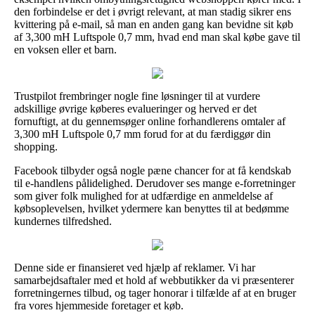
den forbindelse er det i øvrigt relevant, at man stadig sikrer ens
kvittering på e-mail, så man en anden gang kan bevidne sit køb
af 3,300 mH Luftspole 0,7 mm, hvad end man skal købe gave til
en voksen eller et barn.
Trustpilot frembringer nogle fine løsninger til at vurdere
adskillige øvrige køberes evalueringer og herved er det
fornuftigt, at du gennemsøger online forhandlerens omtaler af
3,300 mH Luftspole 0,7 mm forud for at du færdiggør din
shopping.
Facebook tilbyder også nogle pæne chancer for at få kendskab
til e-handlens pålidelighed. Derudover ses mange e-forretninger
som giver folk mulighed for at udfærdige en anmeldelse af
købsoplevelsen, hvilket ydermere kan benyttes til at bedømme
kundernes tilfredshed.
Denne side er finansieret ved hjælp af reklamer. Vi har
samarbejdsaftaler med et hold af webbutikker da vi præsenterer
forretningernes tilbud, og tager honorar i tilfælde af at en bruger
fra vores hjemmeside foretager et køb.