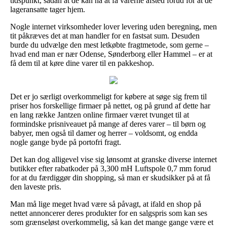
tidspunkt, sådan at de kan nå at få varerne afsted forud for at de
lageransatte tager hjem.
Nogle internet virksomheder lover levering uden beregning, men
tit påkræves det at man handler for en fastsat sum. Desuden
burde du udvælge den mest letkøbte fragtmetode, som gerne –
hvad end man er nær Odense, Sønderborg eller Hammel – er at
få dem til at køre dine varer til en pakkeshop.
Det er jo særligt overkommeligt for købere at søge sig frem til
priser hos forskellige firmaer på nettet, og på grund af dette har
en lang række Jantzen online firmaer været tvunget til at
formindske prisniveauet på mange af deres varer – til børn og
babyer, men også til damer og herrer – voldsomt, og endda
nogle gange byde på portofri fragt.
Det kan dog alligevel vise sig lønsomt at granske diverse internet
butikker efter rabatkoder på 3,300 mH Luftspole 0,7 mm forud
for at du færdiggør din shopping, så man er skudsikker på at få
den laveste pris.
Man må lige meget hvad være så påvagt, at ifald en shop på
nettet annoncerer deres produkter for en salgspris som kan ses
som grænseløst overkommelig, så kan det mange gange være et