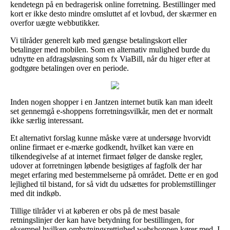
kendetegn på en bedragerisk online forretning. Bestillinger med
kort er ikke desto mindre omsluttet af et lovbud, der skærmer en
overfor uægte webbutikker.
Vi tilråder generelt køb med gængse betalingskort eller
betalinger med mobilen. Som en alternativ mulighed burde du
udnytte en afdragsløsning som fx ViaBill, når du higer efter at
godtgøre betalingen over en periode.
Inden nogen shopper i en Jantzen internet butik kan man ideelt
set gennemgå e-shoppens forretningsvilkår, men det er normalt
ikke særlig interessant.
Et alternativt forslag kunne måske være at undersøge hvorvidt
online firmaet er e-mærke godkendt, hvilket kan være en
tilkendegivelse af at internet firmaet følger de danske regler,
udover at forretningen løbende besigtiges af fagfolk der har
meget erfaring med bestemmelserne på området. Dette er en god
lejlighed til bistand, for så vidt du udsættes for problemstillinger
med dit indkøb.
Tillige tilråder vi at køberen er obs på de mest basale
retningslinjer der kan have betydning for bestillingen, for
eksempel hvilken ombytningsrettighed webshoppen kører med. I