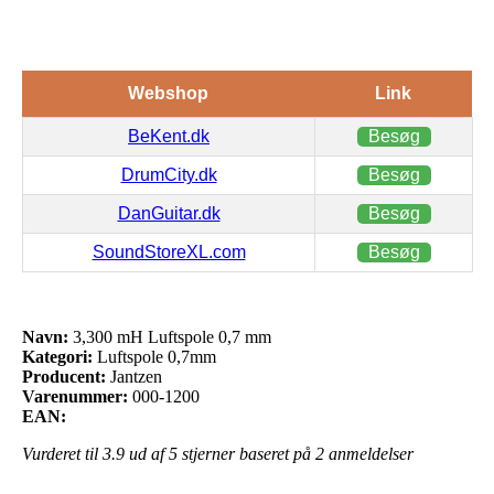
Webshop
Link
BeKent.dk
Besøg
DrumCity.dk
Besøg
DanGuitar.dk
Besøg
SoundStoreXL.com
Besøg
Navn:
3,300 mH Luftspole 0,7 mm
Kategori:
Luftspole 0,7mm
Producent:
Jantzen
Varenummer:
000-1200
EAN:
Vurderet til
3.9
ud af 5 stjerner baseret på
2
anmeldelser